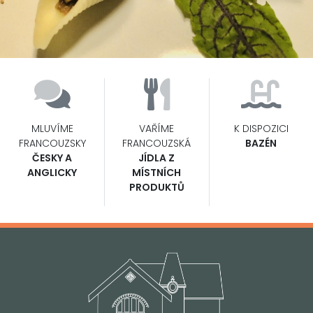
MLUVÍME
VAŘÍME
K DISPOZICI
FRANCOUZSKY
FRANCOUZSKÁ
BAZÉN
ČESKY A
JÍDLA Z
ANGLICKY
MÍSTNÍCH
PRODUKTŮ